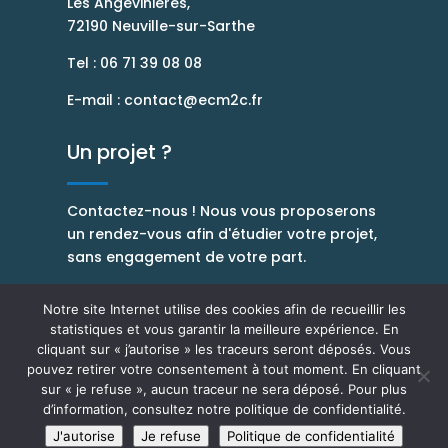
Les Angevinières,
72190 Neuville-sur-Sarthe
Tel :
06 71 39 08 08
E-mail :
contact@ecm2c.fr
Un projet ?
Contactez-nous ! Nous vous proposerons
un rendez-vous afin d'étudier votre projet,
sans engagement de votre part.
Notre site Internet utilise des cookies afin de recueillir les
Contacter ECM2C
statistiques et vous garantir la meilleure expérience. En
cliquant sur « j’autorise » les traceurs seront déposés. Vous
pouvez retirer votre consentement à tout moment. En cliquant
sur « je refuse », aucun traceur ne sera déposé. Pour plus
©
ARTEO Digital - Agence Web & Communication - Le
d’information, consultez notre politique de confidentialité.
Mans
-
Mentions légales
-
Politique de
J'autorise
Je refuse
Politique de confidentialité
confidentialité